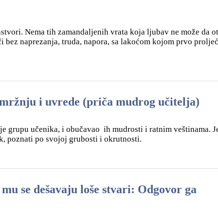
stvori. Nema tih zamandaljenih vrata koja ljubav ne može da ot
i bez naprezanja, truda, napora, sa lakoćom kojom prvo prolje
 mržnju i uvrede (priča mudrog učitelja)
 je grupu učenika, i obučavao ih mudrosti i ratnim veštinama. 
, poznati po svojoj grubosti i okrutnosti.
 mu se dešavaju loše stvari: Odgovor ga