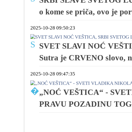
SRBI SLAVE SVETOG LU
o kome se priča, ovo je po
2025-10-28 09:50:23
S
SVET SLAVI NOĆ VEŠTI
Sutra je CRVENO slovo, n
2025-10-28 09:47:35
�
„NOĆ VEŠTICA“ - SVE
PRAVU POZADINU TOG