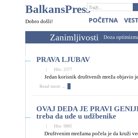
BalkansPress
POČETNA
VEST
Dobro došli!
Zanimljivosti
Doza optimizm
01
PRAVA LJUBAV
11
|
Hits: 2377
Jedan korisnik društvenih mreža objavio je 
Read more ...
OVAJ DEDA JE PRAVI GENIJE: 
17
treba da uđe u udžbenike
08
|
Hits: 9885
Društvenim mrežama počela je da kruži ve