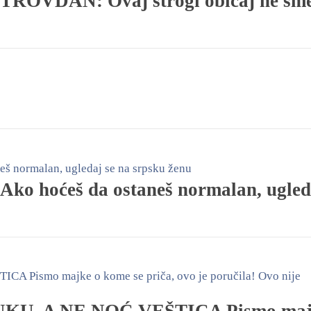
OVDAN: Ovaj strogi običaj ne sme
 Ako hoćeš da ostaneš normalan, ugled