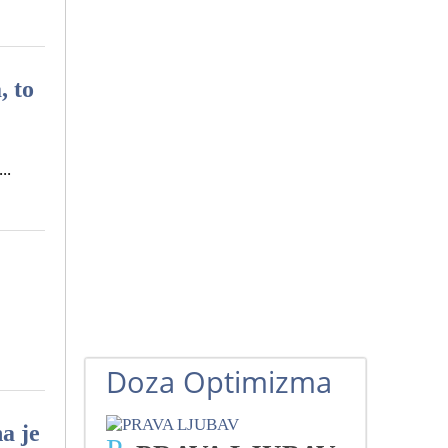
, to
..
Doza Optimizma
a je