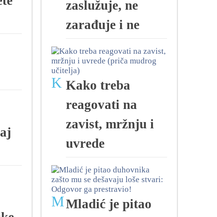
te
zaslužuje, ne
zarađuje i ne
K
Kako treba
reagovati na
zavist, mržnju i
aj
uvrede
M
Mladić je pitao