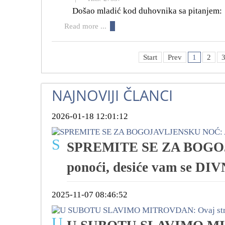
Došao mladić kod duhovnika sa pitanjem:
Read more ...
Start
Prev
1
2
NAJNOVIJI ČLANCI
2026-01-18 12:01:12
S
SPREMITE SE ZA BOGOJA
ponoći, desiće vam se D
2025-11-07 08:46:52
U