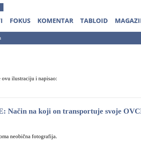
I
FOKUS
KOMENTAR
TABLOID
MAGAZI
a
ovu ilustraciju i napisao:
Način na koji on transportuje svoje OV
oma neobična fotografija.