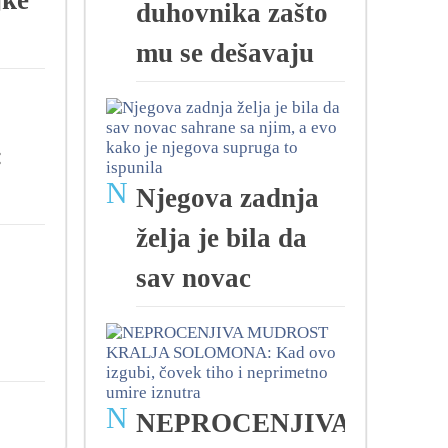
ke
duhovnika zašto
mu se dešavaju
:
N
Njegova zadnja
želja je bila da
sav novac
N
NEPROCENJIVA