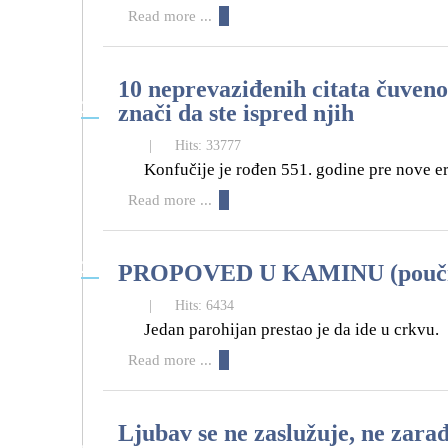
Read more ...
10 neprevaziđenih citata čuveno
26
znači da ste ispred njih
11
|
Hits: 33777
Konfučije je rođen 551. godine pre nove ere
Read more ...
26
PROPOVED U KAMINU (poučna 
11
|
Hits: 6434
Jedan parohijan prestao je da ide u crkvu.
Read more ...
Ljubav se ne zaslužuje, ne zarađ