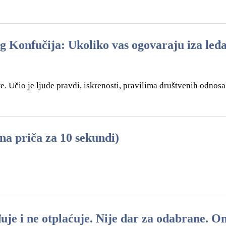
g Konfučija: Ukoliko vas ogovaraju iza leđa
. Učio je ljude pravdi, iskrenosti, pravilima društvenih odnosa.
priča za 10 sekundi)
uje i ne otplaćuje. Nije dar za odabrane. On