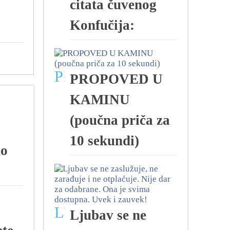
citata čuvenog
Konfučija:
P
PROPOVED U
KAMINU
(poučna priča za
10 sekundi)
do
L
Ljubav se ne