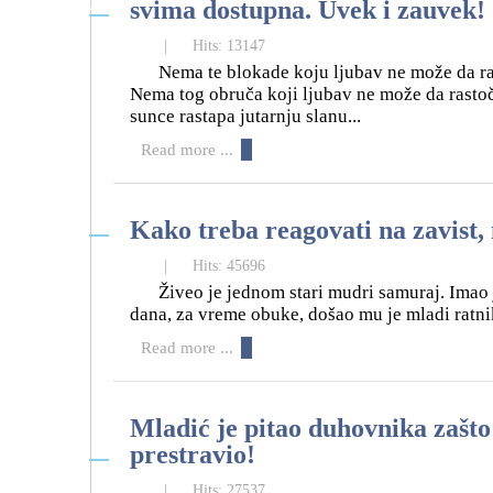
22
svima dostupna. Uvek i zauvek!
11
|
Hits: 13147
Nema te blokade koju ljubav ne može da ra
Nema tog obruča koji ljubav ne može da rastoč
sunce rastapa jutarnju slanu...
Read more ...
15
Kako treba reagovati na zavist,
11
|
Hits: 45696
Živeo je jednom stari mudri samuraj. Imao
dana, za vreme obuke, došao mu je mladi ratnik
Read more ...
Mladić je pitao duhovnika zašto
15
prestravio!
11
|
Hits: 27537