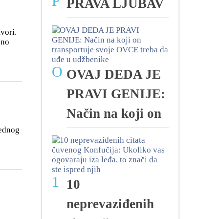
P
PRAVA LJUBAV
vori.
ćno
O
OVAJ DEDA JE
PRAVI GENIJE:
Način na koji on
Jednog
1
10
neprevaziđenih