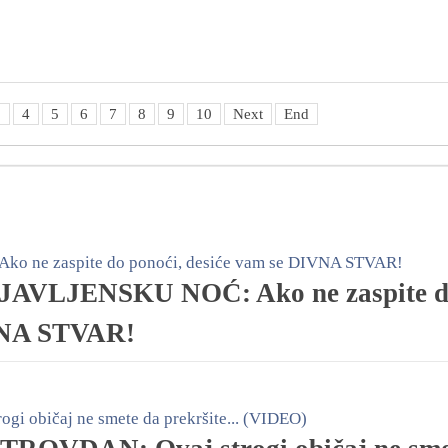
3
4
5
6
7
8
9
10
Next
End
VLJENSKU NOĆ: Ako ne zaspite 
IVNA STVAR!