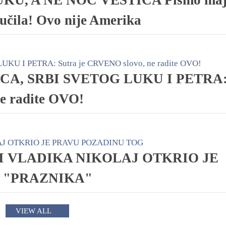
KU, A NE NOĆ VEŠTICA Pismo maj
ručila! Ovo nije Amerika
CA, SRBI SVETOG LUKU I PETRA
e radite OVO!
TI VLADIKA NIKOLAJ OTKRIO JE
 "PRAZNIKA"
VIEW ALL