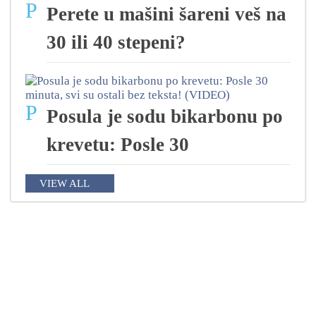
P
Perete u mašini šareni veš na
30 ili 40 stepeni?
P
Posula je sodu bikarbonu po
krevetu: Posle 30
VIEW ALL