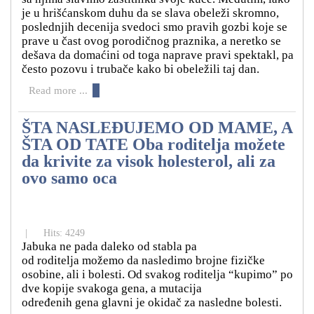
je u hrišćanskom duhu da se slava obeleži skromno,
poslednjih decenija svedoci smo pravih gozbi koje se
prave u čast ovog porodičnog praznika, a neretko se
dešava da domaćini od toga naprave pravi spektakl, pa
često pozovu i trubače kako bi obeležili taj dan.
Read more ...
ŠTA NASLEĐUJEMO OD MAME, A
ŠTA OD TATE Oba roditelja možete
da krivite za visok holesterol, ali za
ovo samo oca
|
Hits: 4249
Jabuka ne pada daleko od stabla pa
od roditelja možemo da nasledimo brojne fizičke
osobine, ali i bolesti. Od svakog roditelja “kupimo” po
dve kopije svakoga gena, a mutacija
određenih gena glavni je okidač za nasledne bolesti.