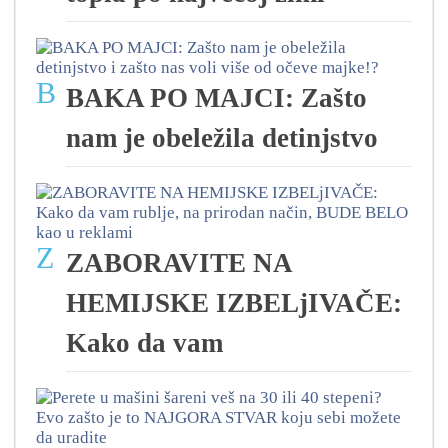
B
BAKA PO MAJCI: Zašto
nam je obeležila detinjstvo
Z
ZABORAVITE NA
HEMIJSKE IZBELjIVAČE:
Kako da vam