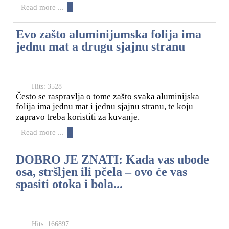
Read more ...
Evo zašto aluminijumska folija ima
jednu mat a drugu sjajnu stranu
|
Hits: 3528
Često se raspravlja o tome zašto svaka aluminijska
folija ima jednu mat i jednu sjajnu stranu, te koju
zapravo treba koristiti za kuvanje.
Read more ...
DOBRO JE ZNATI: Kada vas ubode
osa, stršljen ili pčela – ovo će vas
spasiti otoka i bola...
|
Hits: 166897