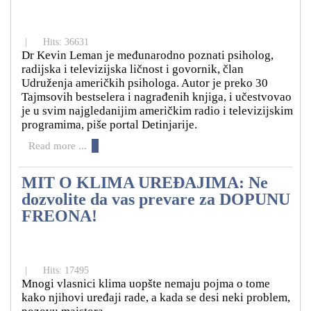
|
Hits: 36631
Dr Kevin Leman je međunarodno poznati psiholog,
radijska i televizijska ličnost i govornik, član
Udruženja američkih psihologa. Autor je preko 30
Tajmsovih bestselera i nagrađenih knjiga, i učestvovao
je u svim najgledanijim američkim radio i televizijskim
programima, piše portal Detinjarije.
Read more ...
MIT O KLIMA UREĐAJIMA: Ne
dozvolite da vas prevare za DOPUNU
FREONA!
|
Hits: 17495
Mnogi vlasnici klima uopšte nemaju pojma o tome
kako njihovi uređaji rade, a kada se desi neki problem,