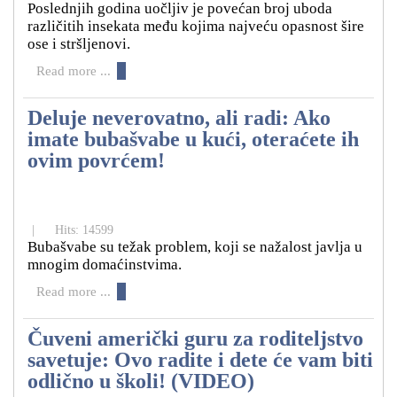
Poslednjih godina uočljiv je povećan broj uboda
različitih insekata među kojima najveću opasnost šire
ose i stršljenovi.
Read more ...
Deluje neverovatno, ali radi: Ako
imate bubašvabe u kući, oteraćete ih
ovim povrćem!
|
Hits: 14599
Bubašvabe su težak problem, koji se nažalost javlja u
mnogim domaćinstvima.
Read more ...
Čuveni američki guru za roditeljstvo
savetuje: Ovo radite i dete će vam biti
odlično u školi! (VIDEO)