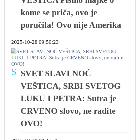
VEŠTICA Pismo majke o
kome se priča, ovo je
poručila! Ovo nije Amerika
2025-10-28 09:50:23
S
SVET SLAVI NOĆ
VEŠTICA, SRBI SVETOG
LUKU I PETRA: Sutra je
CRVENO slovo, ne radite
OVO!