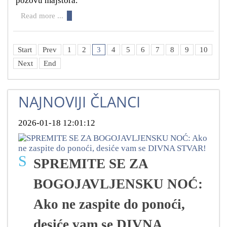
pozovu majstora.
Read more ...
Start
Prev
1
2
3
4
5
6
7
8
9
10
Next
End
NAJNOVIJI ČLANCI
2026-01-18 12:01:12
S
SPREMITE SE ZA
BOGOJAVLJENSKU NOĆ:
Ako ne zaspite do ponoći,
desiće vam se DIVNA