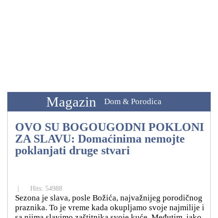
Magazin
Dom & Porodica
OVO SU BOGOUGODNI POKLONI
ZA SLAVU: Domaćinima nemojte
poklanjati druge stvari
|
Hits: 54988
Sezona je slava, posle Božića, najvažnijeg porodičnog
praznika. To je vreme kada okupljamo svoje najmilije i
sa njima slavimo zaštitnika svoje kuće. Međutim, iako